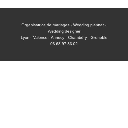
Organisatrice de mariages - Wedding planner -
Wedding designer
Lyon - Valence - Annecy - Chambéry - Grenoble
06 68 97 86 02